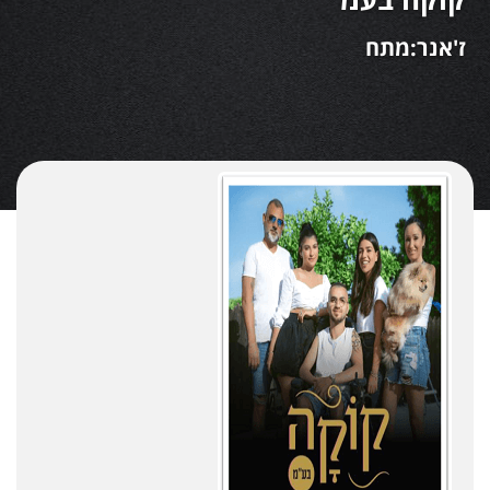
ז'אנר:מתח