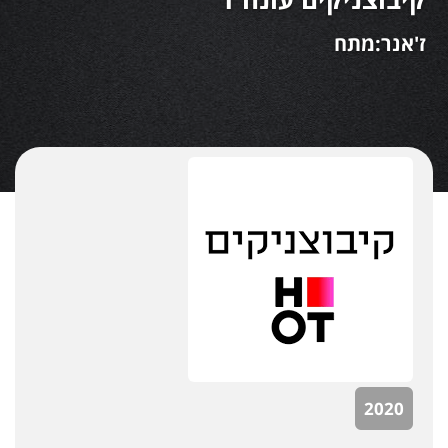
ז'אנר:מתח
2020