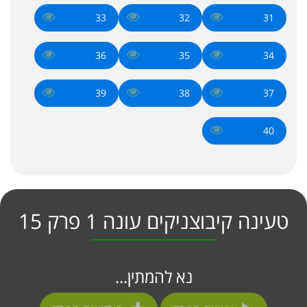
33
32
31
36
35
34
39
38
37
40
טעינה קיבוצניקים עונה 1 פרק 15
נא להמתין...