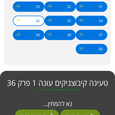
33
32
31
36
35
34
39
38
37
40
טעינה קיבוצניקים עונה 1 פרק 36
נא להמתין...