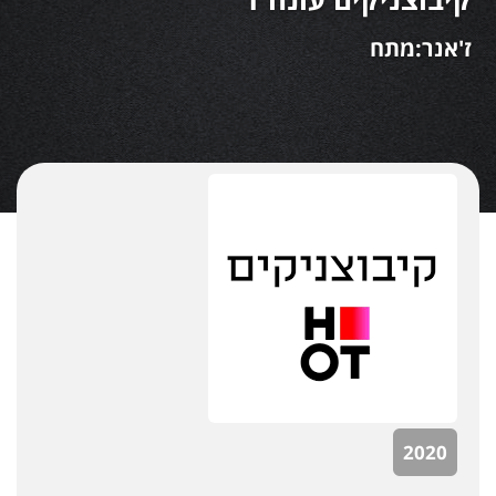
ז'אנר:מתח
2020