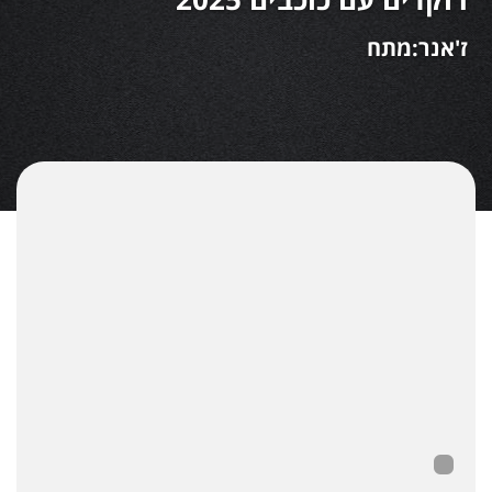
ז'אנר:מתח