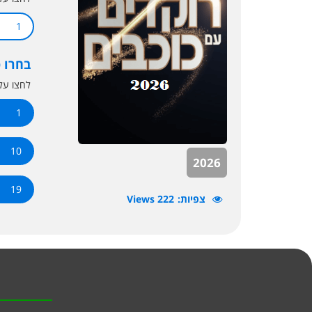
1
בחרו 
לחצו ע
1
10
2026
19
צפיות
222 Views