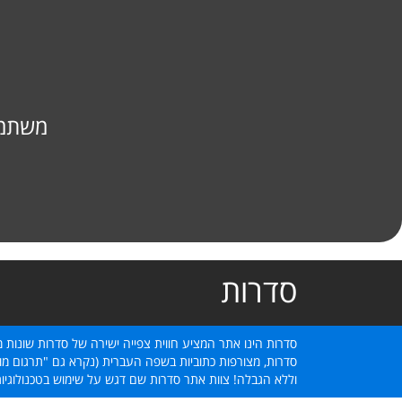
משתמש
סדרות
סדרות הינו אתר המציע חווית צפייה ישירה של סדרות שונות מ
סדרות, מצורפות כתוביות בשפה העברית (נקרא גם "תרגום מוב
וללא הגבלה! צוות אתר סדרות שם דגש על שימוש בטכנולוגיו