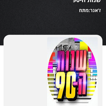
ז'אנר:מתח