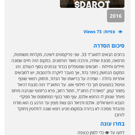
2016
צפיות
73 Views
סיכום הסדרה
ברוכים הבאים לתאג"ד 33. שני פריקסטים לשינה, מקלחת משותפת,
מרפאה, מכונת שתיה, והרבה מאוד הורמונים. במקום הזה חיים שמונה
חיילים וחיילות - חובשים שמטפלים בגדוד צנחנים בסוף העולם. זהו
המקום הנחשק ביותר גדוד, אך מעבר ליוקרה ולהטבות, יש לחובשים
אחריות גדולה - שמירה על בריאותו של הגדוד, תחזוק רפואי שוטף
וטיפול בפצועים תוך כדי חילופי אש. על התאג"ד הזה מנצח דניאל
(תומר קפון, "פאודה") החוג"ד, חתול רחוב, פרא כריזמטי שנהנה מיחס
מיוחד שנותן לו הרופא אלכס, עוף מוזר בנוף המחוספס של מפקדי
הצבא הישראלים. אלכס ודניאל הם צוות מצוין עד הרגע בו הוא מודח
מהגדוד מסיבה לא ברורה ובמקומו מגיע רופא שונה לחלוטין (יחזקל
לזרוב)
בחרו עונה
לחצו על
כדי לסמן כנצפה