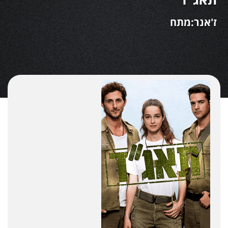
ז'אנר:מתח