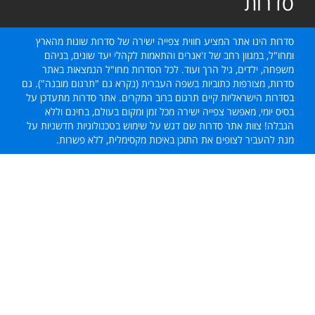
סדרות
סדרות הינו אתר המציע חווית צפייה ישירה של סדרות שונות מהארץ
ומחו"ל, במגוון רחב של ז'אנרים והתאמות לקהלי יעד שונים, בניהם
משפחה, ילדים, גיל הרך ועוד. לכל הסדרות מחו"ל הנמצאות באתר
סדרות, מצורפות כתוביות בשפה העברית (נקרא גם "תרגום מובנה"). גם
בסדרות הישראליות קיים תרגום ברוב המקרים. אתר סדרות מתעדכן על
בסיס יומי, מאפשר צפייה ישירה מכל זמן ומקום בעולם, בחינם וללא
הגבלה! צוות אתר סדרות שם דגש על שימוש בטכנולוגיות חדשניות על
מנת להעביר לצופים את התוכן באיכות מקסימלית, ללא פשרות.