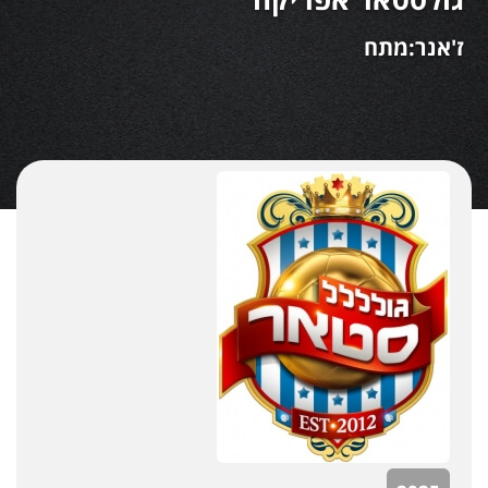
ז'אנר:מתח