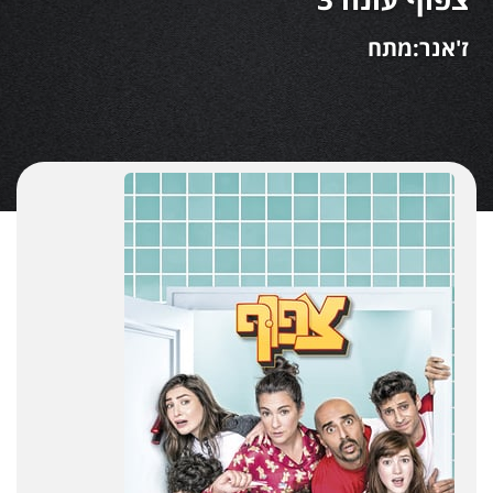
ז'אנר:מתח