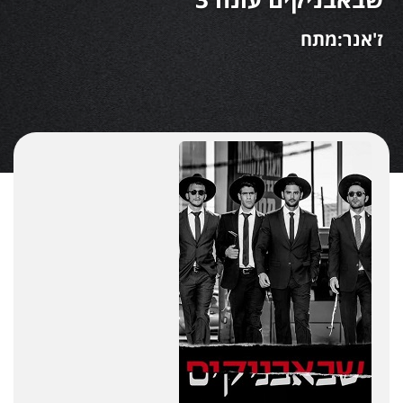
ז'אנר:מתח